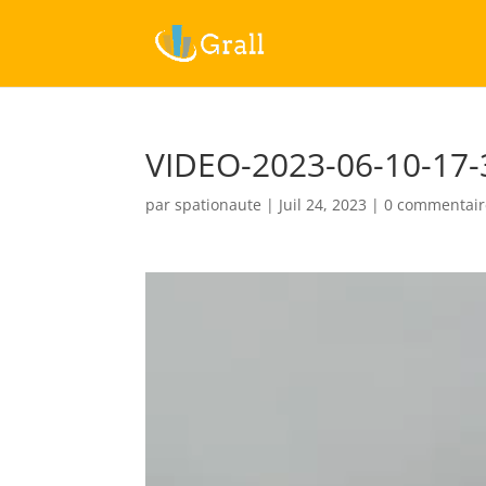
VIDEO-2023-06-10-17-
par
spationaute
|
Juil 24, 2023
|
0 commentair
Lecteur
vidéo