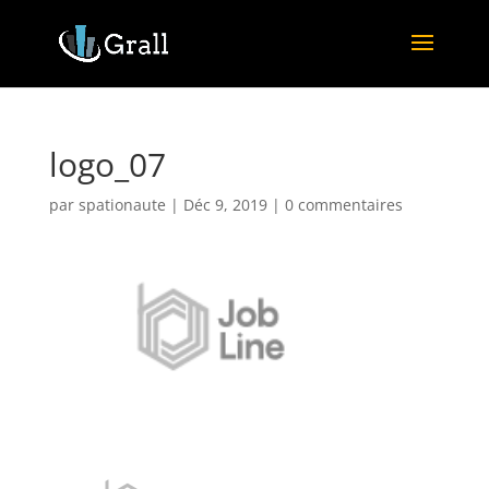
logo_07
par
spationaute
|
Déc 9, 2019
|
0 commentaires