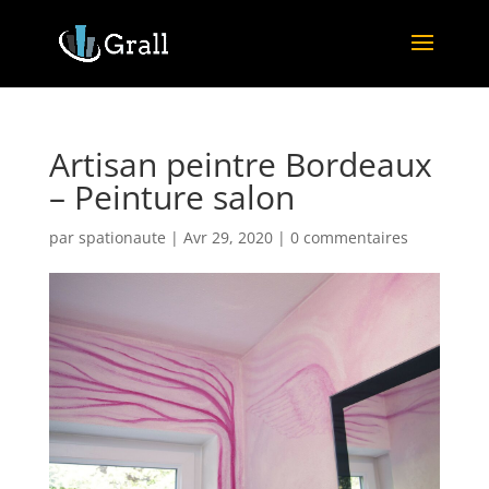
Artisan peintre Bordeaux
– Peinture salon
par
spationaute
|
Avr 29, 2020
|
0 commentaires